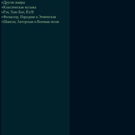
»
Другие жанры
»
Классическая музыка
»
Рэп, Хип-Хоп, R'n'B
»
Фольклор, Народная и Этническая
»
Шансон, Авторская и Военная песня