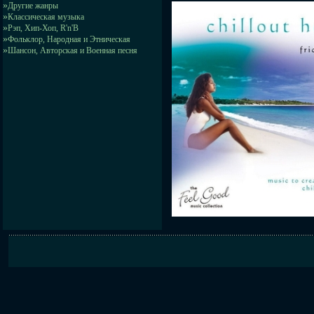
»
Другие жанры
»
Классическая музыка
»
Рэп, Хип-Хоп, R'n'B
»
Фольклор, Народная и Этническая
»
Шансон, Авторская и Военная песня