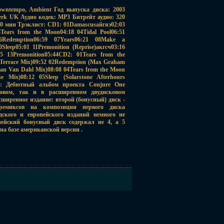
owntempo, Ambient Год выпуска диска: 2003
erk UK Аудио кодек: MP3 Битрейт аудио: 320
0 мин Трэклист: CD1: 01Damascusайгяэ02:03
3Tears from the Moon04:18 04Tidal Pool06:51
6Redemption06:59 07Years06:21 08Make a
Sleep05:01 11Premonition (Reprise)акгсч03:16
:35 13Premonition05:44CD2: 01Tears from the
 Terrace Mix)09:52 02Redemption (Max Graham
Ian Van Dahl Mix)08:08 04Tears from the Moon
se Mix)08:12 05Sleep (Solarstone Afterhours
я: Дебютный альбом проекта Conjure One
ковом, так и в расширенном двудисковом
сширенное издание: второй (бонусный) диск -
ремиксов на композиции первого диска
дского и европейского изданий немного не
пейский бонусный диск содержал не 4, а 5
на базе американской версии .