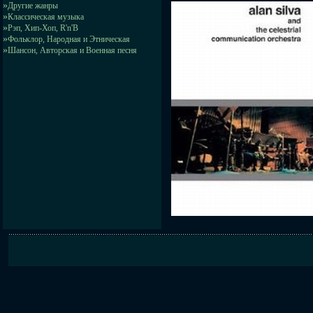
»
Другие жанры
»
Классическая музыка
»
Рэп, Хип-Хоп, R'n'B
»
Фольклор, Народная и Этническая
»
Шансон, Авторская и Военная песня