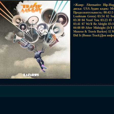
>Жанр: Alternative Hip-H
диска: USA Аудио кодек: M4
Продолжительность: 00:42:5 
Loайеыю Green) 03:54 02 Sup
03:30 04 Need You 03:23 05 C
03:41 07 We'll Be Alright 03
04:08 09 After Midnight (It'l
Munroe & Travis Barker) 11 Ms
Did It (Bonus Track)Доп инф