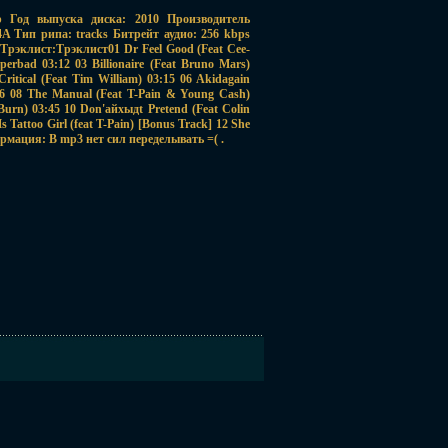
op Год выпуска диска: 2010 Производитель
A Тип рипа: tracks Битрейт аудио: 256 kbps
Трэклист:Трэклист01 Dr Feel Good (Feat Cee-
erbad 03:12 03 Billionaire (Feat Bruno Mars)
ritical (Feat Tim William) 03:15 06 Akidagain
:16 08 The Manual (Feat T-Pain & Young Cash)
l Burn) 03:45 10 Don'айхыдt Pretend (Feat Colin
 Tattoo Girl (feat T-Pain) [Bonus Track] 12 She
ормация: В mp3 нет сил переделывать =( .