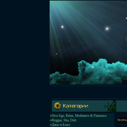
»
NewAge, Relax, Meditative & Flamenco
»
Reggae, Ska, Dub
Broth
»
Джаз и Блюз