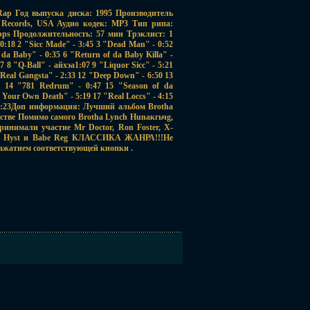
Rap Год выпуска диска: 1995 Производитель
ty Records, USA Аудио кодек: MP3 Тип рипа:
kbps Продолжительность: 57 мин Трэклист: 1
:18 2 "Sicc Made" - 3:45 3 "Dead Man" - 0:52
t da Baby" - 0:35 6 "Return of da Baby Killa" -
7 8 "Q-Ball" - айхэа1:07 9 "Liquor Sicc" - 5:21
 Real Gangsta" - 2:33 12 "Deep Down" - 6:50 13
 14 "781 Redrum" - 0:47 15 "Season of da
2 Your Own Death" - 5:19 17 "Real Loccs" - 4:15
- 2:23Доп информация: Лучший альбом Brotha
стве Помимо самого Brotha Lynch Hunакгьчg,
ринимали участие Mr Doctor, Ron Foster, X-
icx, Hyst и Babe Reg КЛАССИКА ЖАНРА!!!Не
нажатием соответствующей кнопки .