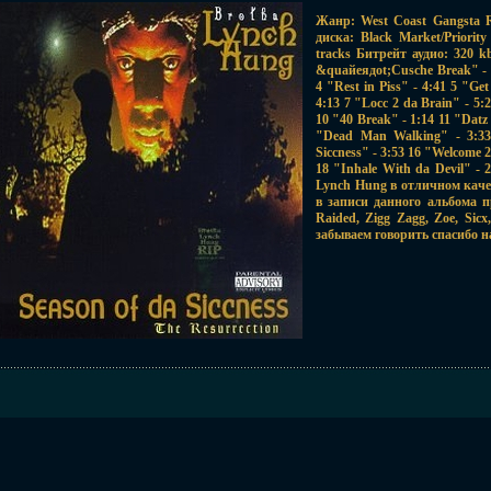
Жанр: West Coast Gangsta 
диска: Black Market/Priori
tracks Битрейт аудио: 320 
&quайеядot;Cusche Break" - 0
4 "Rest in Piss" - 4:41 5 "Ge
4:13 7 "Locc 2 da Brain" - 5:2
10 "40 Break" - 1:14 11 "Datz
"Dead Man Walking" - 3:33
Siccness" - 3:53 16 "Welcome 
18 "Inhale With da Devil" 
Lynch Hung в отличном каче
в записи данного альбома п
Raided, Zigg Zagg, Zoe, S
забываем говорить спасибо 