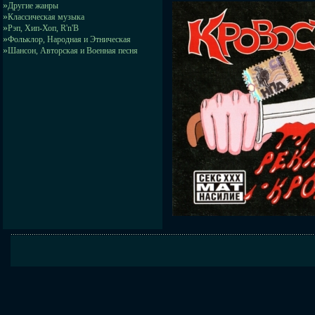
»
Другие жанры
»
Классическая музыка
»
Рэп, Хип-Хоп, R'n'B
»
Фольклор, Народная и Этническая
»
Шансон, Авторская и Военная песня