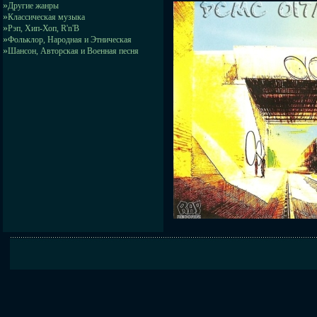
»
Другие жанры
»
Классическая музыка
»
Рэп, Хип-Хоп, R'n'B
»
Фольклор, Народная и Этническая
»
Шансон, Авторская и Военная песня