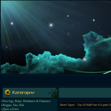
»
NewAge, Relax, Meditative & Flamenco
»
Reggae, Ska, Dub
Bizkit Tapes - Top 20 R&B Part 8 & gold (
»
Джаз и Блюз