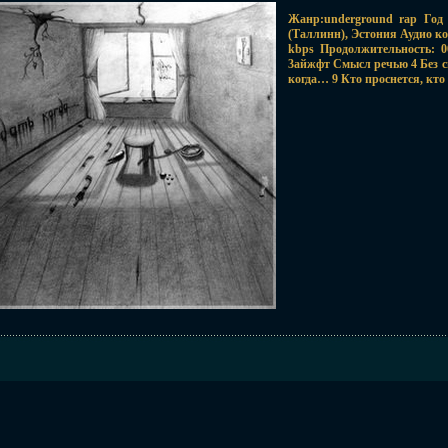
Жанр:underground rap Год 
(Таллинн), Эстония Аудио ко
kbps Продолжительность: 0
3айжфт Смысл речью 4 Без с
когда… 9 Кто проснется, кто