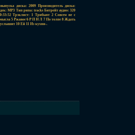
выпуска диска: 2009 Производитель диска:
дек: MP3 Тип рипа: tracks Битрейт аудио: 320
0:33:52 Трэклист: 1 Трибьют 2 Совсем не с
мысла 5 Ржавое 6 Р П Н Л 7 По толпе 8 Ждать
 услышит 10 Ей 11 Из кухни-.