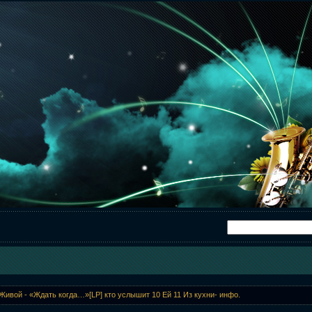
Живой - «Ждать когда…»[LP] кто услышит 10 Ей 11 Из кухни- инфо.