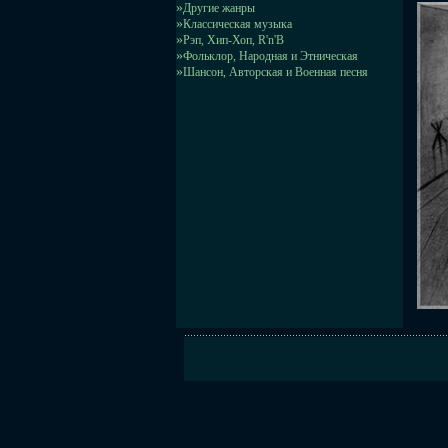
»
Другие жанры
»
Классическая музыка
»
Рэп, Хип-Хоп, R'n'B
»
Фольклор, Народная и Этническая
»
Шансон, Авторская и Военная песня