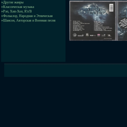
»
Другие жанры
»
Классическая музыка
»
Рэп, Хип-Хоп, R'n'B
»
Фольклор, Народная и Этническая
»
Шансон, Авторская и Военная песня