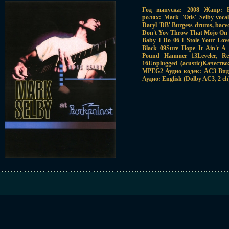
Год выпуска: 2008 Жанр: Bl
ролях: Mark 'Otis' Selby-voca
Daryl 'DB' Burgess-drums, bacv
Don't Yoy Throw That Mojo On Me
Baby I Do 06 I Stole Your Lov
Black 09Sure Hope It Ain't A
Pound Hammer 13Leveler, Re
16Unplugged (acustic)Качест
MPEG2 Аудио кодек: AC3 Виде
Аудио: English (Dolby AC3, 2 ch