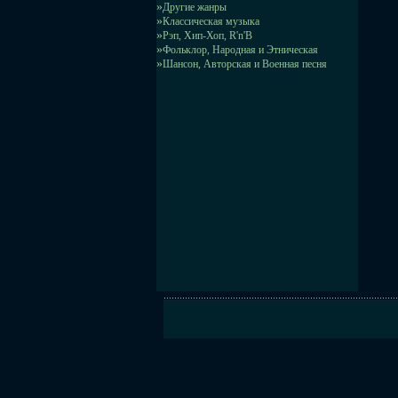
»
Другие жанры
»
Классическая музыка
»
Рэп, Хип-Хоп, R'n'B
»
Фольклор, Народная и Этническая
»
Шансон, Авторская и Военная песня