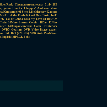
ues/Rock Продолжительность: 01:14:28В
ls, guitar Charles 'Chopper' Anderson -bass
ocalОписание: 01 She's Like Mercury 02аичяу
 03 Tell the Truth 04 Cold One Closin' In 05
e 07 You're Gonna Miss My Love 08 Blue On
 Train 10More Storms Comin' 11Dirt 12Nine
veler 14Dangаймцьerous Game 15Interviev
во: DVD5 Формат: DVD Video Видео кодек:
о: PAL 16:9 (720x576) VBR Auto Pan&Scan
) English (MPEG1, 2 ch).