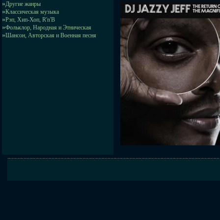
»
Другие жанры
»
Классическая музыка
»
Рэп, Хип-Хоп, R'n'B
»
Фольклор, Народная и Этническая
»
Шансон, Авторская и Военная песня