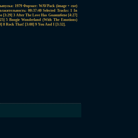
ыпуска: 1979 Формат: WAVPack (image + cue)
олжительность: 00:37:40 Selected Tracks: 1 In
Go [3:29] 3 After The Love Has Goаишбеne [4:27]
:25] 5 Boogie Wonderland (With The Emotions)
40] 8 Rock That! [3:08] 9 You And I [3:32].