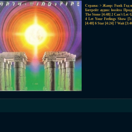
Страна: > Жанр: Funk Год в
Битрейт аудио: lossless Прод
The Stone [4:48] 2 Can't Let 
4 Let Your Feelings Show [5
[4:48] 6 Star [4:24] 7 Wait [3: