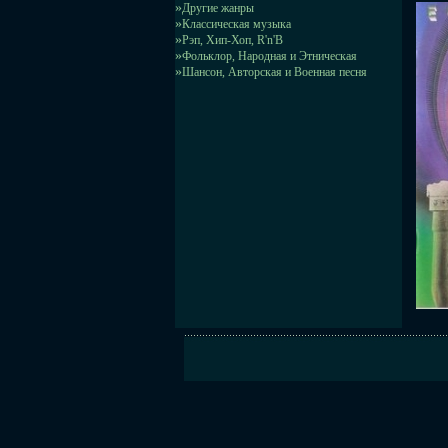
»
Другие жанры
»
Классическая музыка
»
Рэп, Хип-Хоп, R'n'B
»
Фольклор, Народная и Этническая
»
Шансон, Авторская и Военная песня