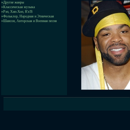
»
Другие жанры
»
Классическая музыка
»
Рэп, Хип-Хоп, R'n'B
»
Фольклор, Народная и Этническая
»
Шансон, Авторская и Военная песня