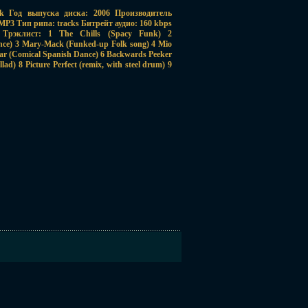
,rock Год выпуска диска: 2006 Производитель
MP3 Тип рипа: tracks Битрейт аудио: 160 kbps
 Трэклист: 1 The Chills (Spacy Funk) 2
nce) 3 Mary-Mack (Funked-up Folk song) 4 Mio
lar (Comical Spanish Dance) 6 Backwards Peeker
lad) 8 Picture Perfect (remix, with steel drum) 9