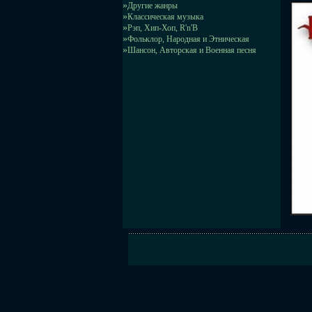
»
Другие жанры
»
Классическая музыка
»
Рэп, Хип-Хоп, R'n'B
»
Фольклор, Народная и Этническая
»
Шансон, Авторская и Военная песня