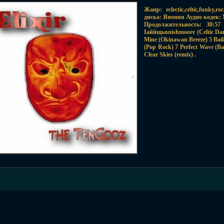
Жанр: eclectic,celtic,funky
диска: Япония Аудио кодек: 
Продолжительность: 30:57
Iаййщьnnishmoore (Celtic Da
Mine (Okinawan Breeze) 5 Bai
(Pop Rock) 7 Perfect Wave (Bal
Clear Skies (remix) .