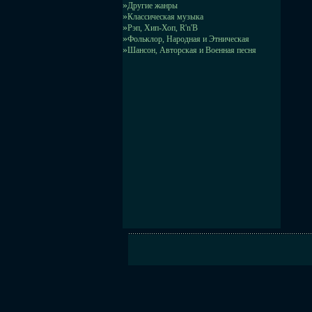
»
Другие жанры
»
Классическая музыка
»
Рэп, Хип-Хоп, R'n'B
»
Фольклор, Народная и Этническая
»
Шансон, Авторская и Военная песня