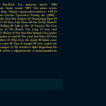
, Pop-Rock Год выпуска диска: 2006
ция Аудио кодек: MP3 Тип рипа: tracks
 kbps Общая продолжительность: 1:04:53
s Faccini :Трэклист:-Tearing sky (2006) -
aks (feat Ben Harper) 02 Sharpening Bone 03
f I 05 Days Like These 06 Fire In My Head 07
Rolling 09 Talk to Her 10 Uncover My Eyes
ears 12 The Road's Not Long 13 Sons and
5 Master of War (feat Ben Harper)-Two grains
 grains of sand 02 The wind that blows 03 Your
believe 05 Who loves the shade 06 Home away
o come 08 Time of nought 09 Save a place for
Strangers 12 My burden is light-Подробнее:Он
ой песни в африканских и акдцьиндийских