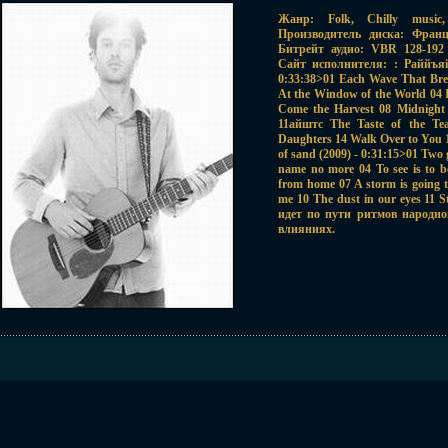
Жанр: Folk, Chilly music
Производитель диска: Фран
Битрейт аудио: VBR 128-192
Сайт исполнителя: : Pаййъяier
0:33:38>01 Each Wave That Bre
At the Window of the World 04 I
Come the Harvest 08 Midnight 
11айштс The Taste of the T
Daughters 14 Walk Over to You 1
of sand (2009) - 0:31:15>01 Two
name no more 04 To see is to 
from home 07 A storm is going t
me 10 The dust in our eyes 11 
идет по пути ритмов народн
влияниях.