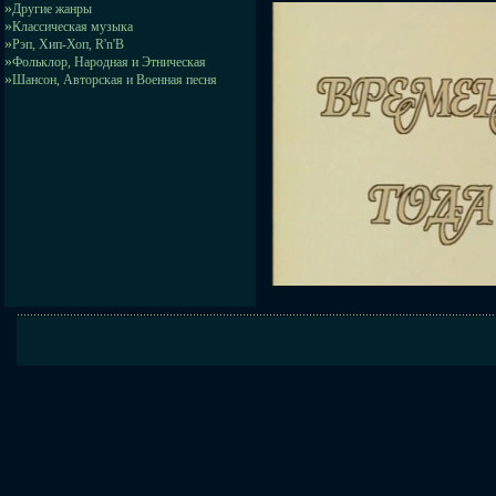
»
Другие жанры
»
Классическая музыка
»
Рэп, Хип-Хоп, R'n'B
»
Фольклор, Народная и Этническая
»
Шансон, Авторская и Военная песня