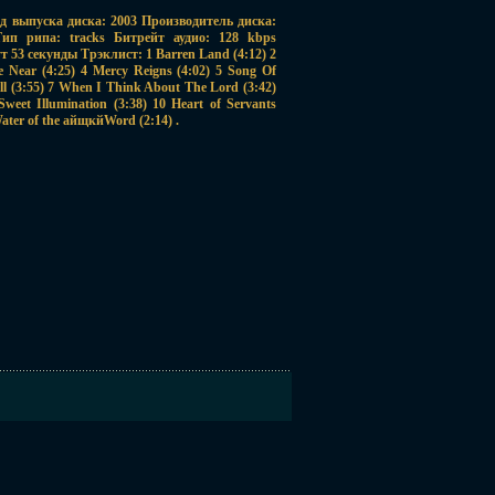
од выпуска диска: 2003 Производитель диска:
п рипа: tracks Битрейт аудио: 128 kbps
 53 секунды Трэклист: 1 Barren Land (4:12) 2
 Near (4:25) 4 Mercy Reigns (4:02) 5 Song Of
All (3:55) 7 When I Think About The Lord (3:42)
Sweet Illumination (3:38) 10 Heart of Servants
Water of the айщкйWord (2:14) .