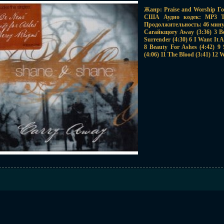
Жанр: Praise and Worship Г
США Аудио кодек: MP3 Ти
Продолжительность: 46 минут
Carайкщоry Away (3:36) 3 Be
Surrender (4:30) 6 I Want It 
8 Beauty For Ashes (4:42) 9 
(4:06) 11 The Blood (3:41) 12 