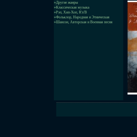
»
Другие жанры
»
Классическая музыка
»
Рэп, Хип-Хоп, R'n'B
»
Фольклор, Народная и Этническая
»
Шансон, Авторская и Военная песня