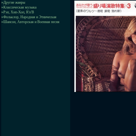
»
Другие жанры
»
Классическая музыка
»
Рэп, Хип-Хоп, R'n'B
»
Фольклор, Народная и Этническая
»
Шансон, Авторская и Военная песня