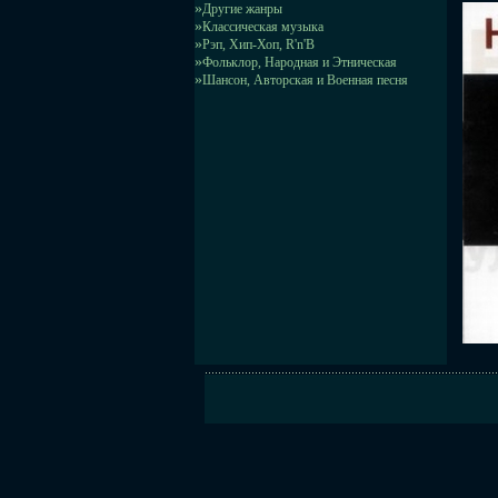
»
Другие жанры
»
Классическая музыка
»
Рэп, Хип-Хоп, R'n'B
»
Фольклор, Народная и Этническая
»
Шансон, Авторская и Военная песня