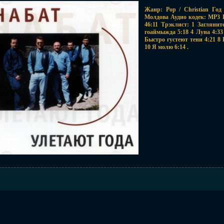
Жанр: Pop / Christian Год
Молдова Аудио кодек: MP3 
46:11 Трэклист: 1 Заглянит
гоаймыжда 5:18 4 Луна 4:33 
Быстро густеют тени 4:21 8
10 Я молю 6:14 .