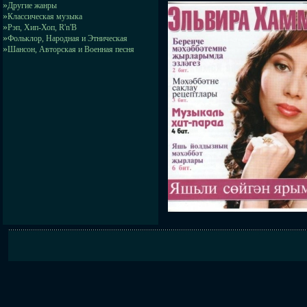
»
Другие жанры
»
Классическая музыка
»
Рэп, Хип-Хоп, R'n'B
»
Фольклор, Народная и Этническая
»
Шансон, Авторская и Военная песня