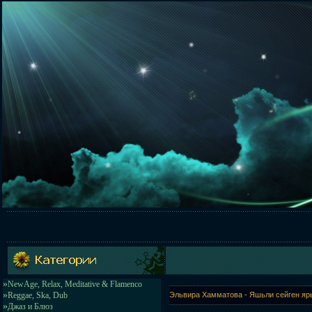
»
NewAge, Relax, Meditative & Flamenco
»
Reggae, Ska, Dub
Эльвира Хамматова - Яшьли сейген яр
»
Джаз и Блюз