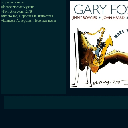
»
Другие жанры
»
Классическая музыка
»
Рэп, Хип-Хоп, R'n'B
»
Фольклор, Народная и Этническая
»
Шансон, Авторская и Военная песня