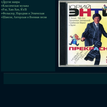
»
Другие жанры
»
Классическая музыка
»
Рэп, Хип-Хоп, R'n'B
»
Фольклор, Народная и Этническая
»
Шансон, Авторская и Военная песня