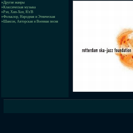
»
Другие жанры
»
Классическая музыка
»
Рэп, Хип-Хоп, R'n'B
»
Фольклор, Народная и Этническая
»
Шансон, Авторская и Военная песня