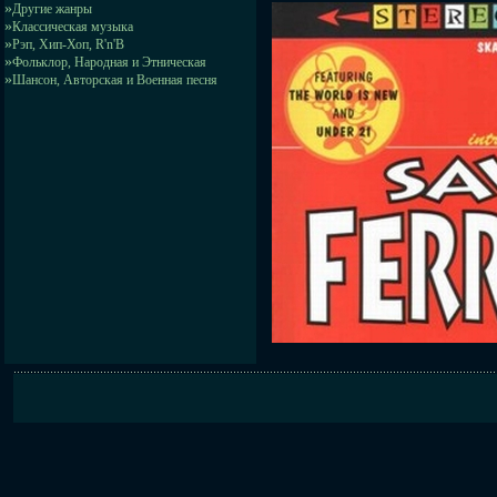
»
Другие жанры
»
Классическая музыка
»
Рэп, Хип-Хоп, R'n'B
»
Фольклор, Народная и Этническая
»
Шансон, Авторская и Военная песня