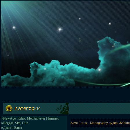
»
NewAge, Relax, Meditative & Flamenco
»
Reggae, Ska, Dub
Save Ferris - Discography аудио: 320 kb
»
Джаз и Блюз