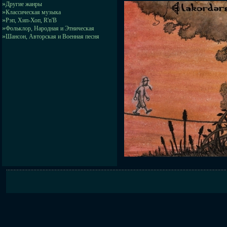
»
Другие жанры
»
Классическая музыка
»
Рэп, Хип-Хоп, R'n'B
»
Фольклор, Народная и Этническая
»
Шансон, Авторская и Военная песня