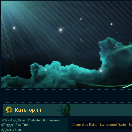
»
NewAge, Relax, Meditative & Flamenco
»
Reggae, Ska, Dub
L’accord de Raide - Lakordered Raide - S
»
Джаз и Блюз