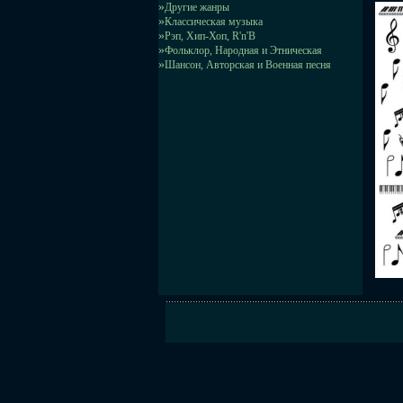
»
Другие жанры
»
Классическая музыка
»
Рэп, Хип-Хоп, R'n'B
»
Фольклор, Народная и Этническая
»
Шансон, Авторская и Военная песня