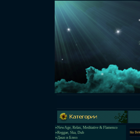
»
NewAge, Relax, Meditative & Flamenco
»
Reggae, Ska, Dub
Ilia B
»
Джаз и Блюз