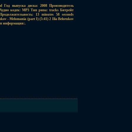
tal Год выпуска диска: 2008 Производитель
s Аудио кодек: MP3 Тип рипа: tracks Битрейт
Продолжительность: 13 minutes 58 seconds
ov - Melomania (part I) (5:41) 2 Ilia Belorukov
Доп информация:.