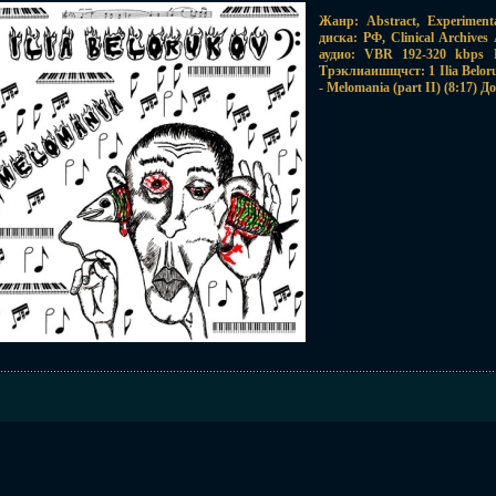
Жанр: Abstract, Experimen
диска: РФ, Clinical Archive
аудио: VBR 192-320 kbps 
Трэклиаишщчст: 1 Ilia Beloruk
- Melomania (part II) (8:17) 