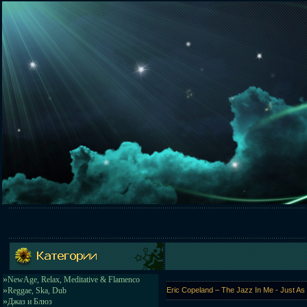
»
NewAge, Relax, Meditative & Flamenco
»
Reggae, Ska, Dub
Eric Copeland – The Jazz In Me - Just As
»
Джаз и Блюз