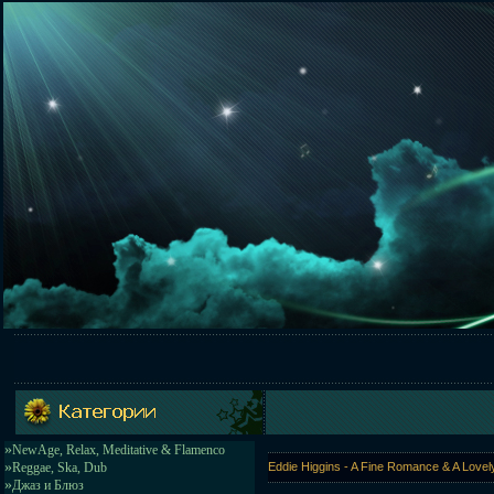
»
NewAge, Relax, Meditative & Flamenco
»
Reggae, Ska, Dub
Eddie Higgins - A Fine Romance & A Lov
»
Джаз и Блюз