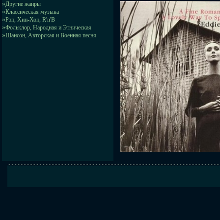
»
Другие жанры
»
Классическая музыка
»
Рэп, Хип-Хоп, R'n'B
»
Фольклор, Народная и Этническая
»
Шансон, Авторская и Военная песня