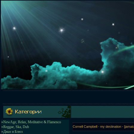
»
NewAge, Relax, Meditative & Flamenco
»
Reggae, Ska, Dub
Cornell Campbell - my destination - [ja
»
Джаз и Блюз