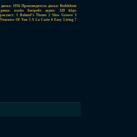
 диска: 1956 Производитель диска: Bethlehem
ипа: tracks Битрейт аудио: 320 kbps
рэклист: 1 Roland’s Theme 2 Slow Groove 3
earness Of You 5 A La Carte 6 Easy Living 7