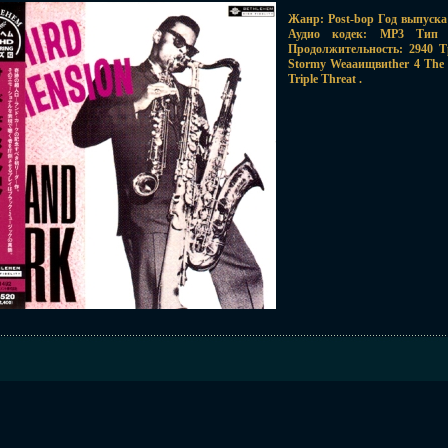
Жанр: Post-bop Год выпуска
Аудио кодек: MP3 Тип р
Продолжительность: 2940 Т
Stormy Weaаищвиther 4 The N
Triple Threat .