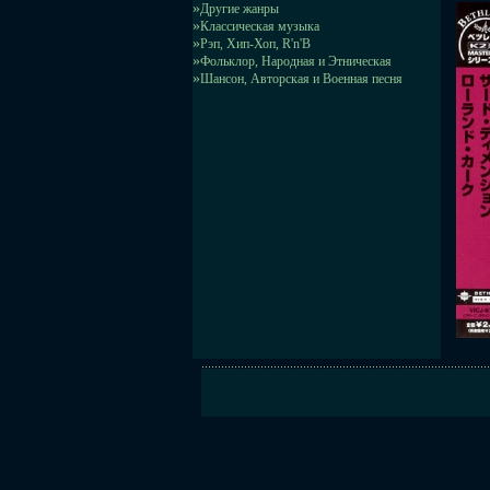
»
Другие жанры
»
Классическая музыка
»
Рэп, Хип-Хоп, R'n'B
»
Фольклор, Народная и Этническая
»
Шансон, Авторская и Военная песня