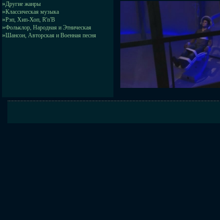
»
Другие жанры
»
Классическая музыка
»
Рэп, Хип-Хоп, R'n'B
»
Фольклор, Народная и Этническая
»
Шансон, Авторская и Военная песня