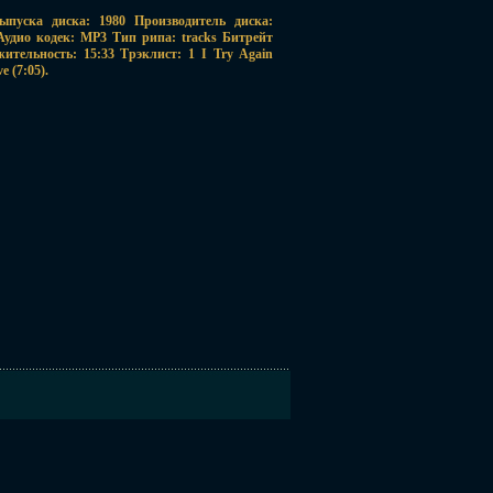
ыпуска диска: 1980 Производитель диска:
d Аудио кодек: MP3 Тип рипа: tracks Битрейт
жительность: 15:33 Трэклист: 1 I Try Again
 (7:05).