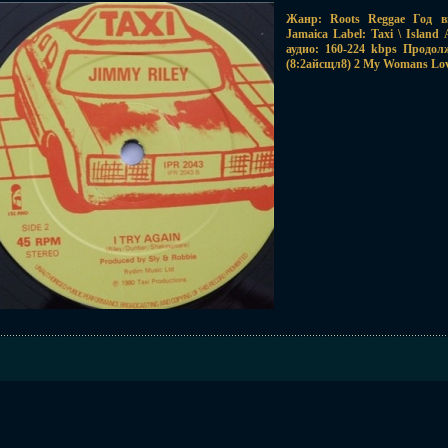
Жанр: Roots Reggae Год в
Jamaica Label: Taxi \ Islan
аудио: 160-224 kbps Продол
(8:2айсщл8) 2 My Womans Love