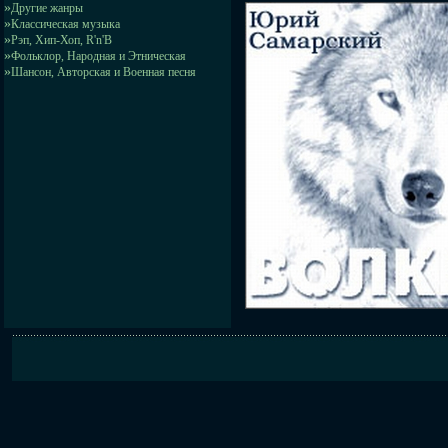
»
Другие жанры
»
Классическая музыка
»
Рэп, Хип-Хоп, R'n'B
»
Фольклор, Народная и Этническая
»
Шансон, Авторская и Военная песня