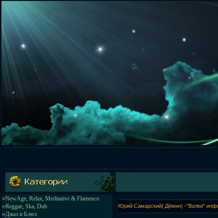
»
NewAge, Relax, Meditative & Flamenco
»
Reggae, Ska, Dub
Юрий Самарский( Дёмин) -"Волки" инф
»
Джаз и Блюз