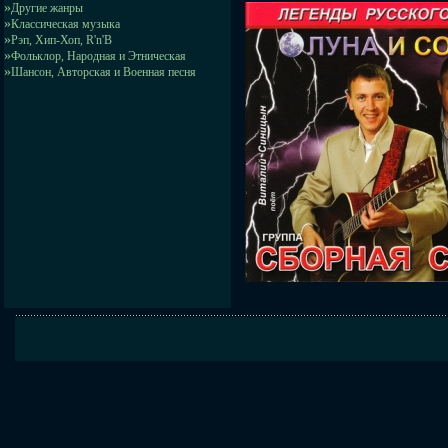
»
Другие жанры
»
Классическая музыка
»
Рэп, Хип-Хоп, R'n'B
»
Фольклор, Народная и Этническая
»
Шансон, Авторская и Военная песня