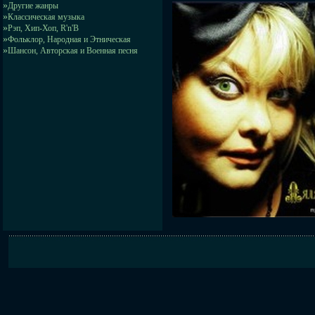
»
Другие жанры
»
Классическая музыка
»
Рэп, Хип-Хоп, R'n'B
»
Фольклор, Народная и Этническая
»
Шансон, Авторская и Военная песня