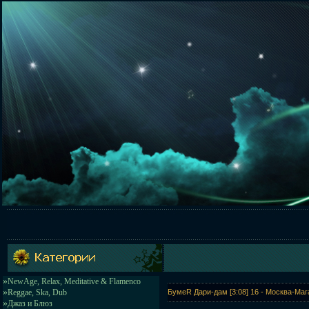
»
NewAge, Relax, Meditative & Flamenco
»
Reggae, Ska, Dub
БумеR Дари-дам [3:08] 16 - Москва-Мага
»
Джаз и Блюз