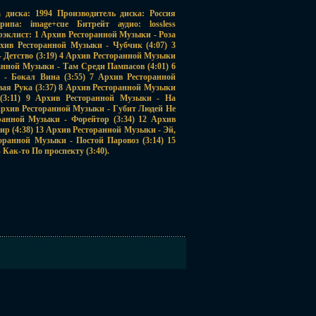
диска: 1994 Производитель диска: Россия
па: image+cue Битрейт аудио: lossless
рэклист: 1 Архив Ресторанной Музыки - Роза
рхив Ресторанной Музыки - Чубчик (4:07) 3
 Детство (3:19) 4 Архив Ресторанной Музыки
ранной Музыки - Там Среди Пампасов (4:01) 6
- Бокал Вина (3:55) 7 Архив Ресторанной
ая Рука (3:37) 8 Архив Ресторанной Музыки
(3:11) 9 Архив Ресторанной Музыки - На
Архив Ресторанной Музыки - Губит Людей Не
оранной Музыки - Форейтор (3:34) 12 Архив
р (4:38) 13 Архив Ресторанной Музыки - Эй,
оранной Музыки - Постой Паровоз (3:14) 15
Как-то По проспекту (3:40).