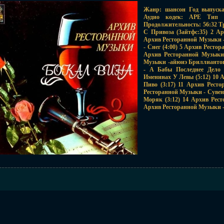
Жанр: шансон Год выпуска 
Аудио кодек: APE Тип ри
Продолжительность: 56:32 Т
С Привоза (3айтфс:35) 2 А
Архив Ресторанной Музыки -
- Снег (4:00) 5 Архив Ресто
Архив Ресторанной Музыки 
Музыки -айюиэ Бриллиантов
- А Бабы Последнее Дело 
Именинах У Левы (5:12) 10 
Пиво (3:17) 11 Архив Рест
Ресторанной Музыки - Сувени
Моряк (3:12) 14 Архив Рест
Архив Ресторанной Музыки - 